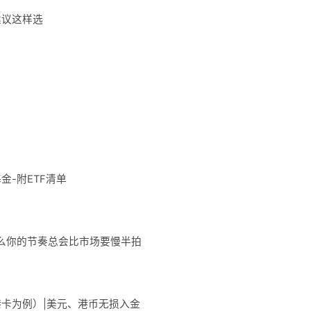
建议这样选
金-附ETF清单
么你的节奏总会比市场要慢半拍
卡为例）|美元、港币无损入金