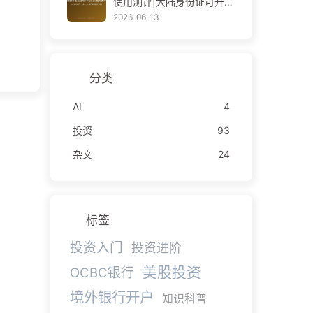
使用测评|大陆身份证可开|
免港卡入金|零门槛零佣金交
2026-06-13
易美股
分类
AI
4
投资
93
杂文
24
标签
投资入门
投资进阶
美股投资
OCBC银行
境外银行开户
知识科普