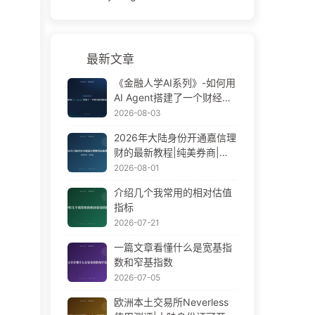
最新文章
《金融人学AI系列》-如何用
AI Agent搭建了一个财经新
闻播报员
2026-08-03
2026年大陆身份开通嘉信理
财的最新教程|纯美券商|零
佣金
2026-08-01
介绍几个我常用的相对估值
指标
2026-07-21
一篇文章看懂什么是宽基指
数和窄基指数
2026-07-05
欧洲本土交易所Neverless