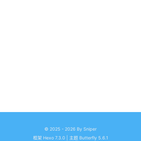
© 2025 - 2026 By Sniper
框架
Hexo 7.3.0
|
主题
Butterfly 5.6.1