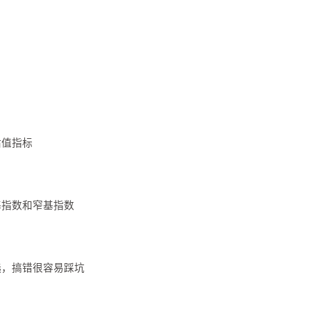
估值指标
基指数和窄基指数
选，搞错很容易踩坑