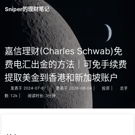
Sniper的理财笔记
嘉信理财(Charles Schwab)免
费电汇出金的方法｜可免手续费
提取美金到香港和新加坡账户
发表于
2024-07-07
|
更新于
2026-08-04
|
投资
|
总字
数:
1.2k
|
阅读时长:
3分钟