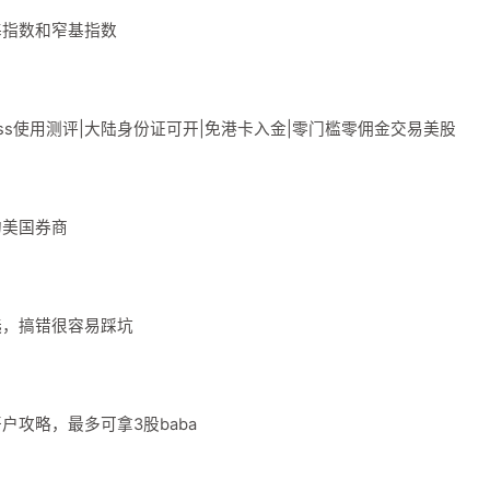
基指数和窄基指数
less使用测评|大陆身份证可开|免港卡入金|零门槛零佣金交易美股
的美国券商
选，搞错很容易踩坑
户攻略，最多可拿3股baba