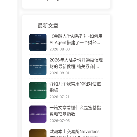
最新文章
《金融人学AI系列》-如何用
AI Agent搭建了一个财经新
闻播报员
2026-08-03
2026年大陆身份开通嘉信理
财的最新教程|纯美券商|零
佣金
2026-08-01
介绍几个我常用的相对估值
指标
2026-07-21
一篇文章看懂什么是宽基指
数和窄基指数
2026-07-05
欧洲本土交易所Neverless