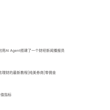
用AI Agent搭建了一个财经新闻播报员
信理财的最新教程|纯美券商|零佣金
估值指标