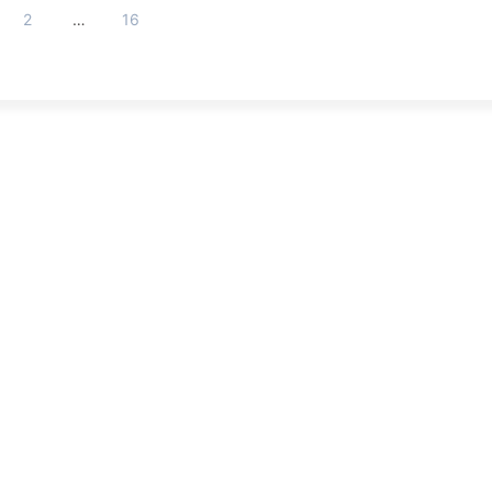
2
…
16