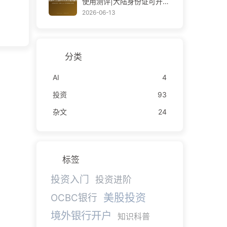
使用测评|大陆身份证可开|
免港卡入金|零门槛零佣金交
2026-06-13
易美股
分类
AI
4
投资
93
杂文
24
标签
投资入门
投资进阶
美股投资
OCBC银行
境外银行开户
知识科普