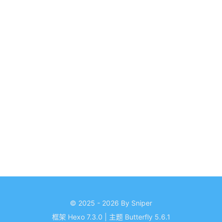
© 2025 - 2026 By Sniper
框架
Hexo 7.3.0
|
主题
Butterfly 5.6.1