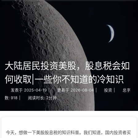
大陆居民投资美股，股息税会如
何收取|一些你不知道的冷知识
发表于
2025-04-19
|
更新于
2026-08-04
|
投资
|
总字
数:
918
|
阅读时长:
2分钟
今天，想做一下美股股息税的知识科普。我们知道，国内投资者买