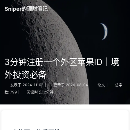
Sniper的理财笔记
3分钟注册一个外区苹果ID｜境
外投资必备
发表于
2024-11-03
|
更新于
2026-08-04
|
杂文
|
总字
数:
799
|
阅读时长:
2分钟