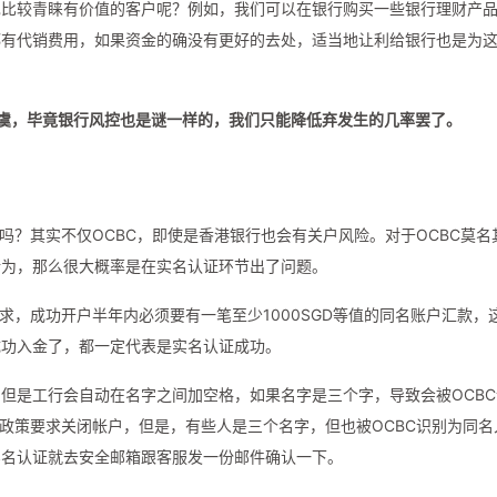
也比较青睐有价值的客户呢？例如，我们可以在银行购买一些银行理财产
都有代销费用，如果资金的确没有更好的去处，适当地让利给银行也是为
虞，毕竟银行风控也是谜一样的，我们只能降低弃发生的几率罢了。
吗？其实不仅OCBC，即使是香港银行也会有关户风险。对于OCBC莫名
行为，那么很大概率是在实名认证环节出了问题。
求，成功开户半年内必须要有一笔至少1000SGD等值的同名账户汇款，
成功入金了，都一定代表是实名认证成功。
但是工行会自动在名字之间加空格，如果名字是三个字，导致会被OCBC
户政策要求关闭帐户，但是，有些人是三个名字，但也被OCBC识别为同名
实名认证就去安全邮箱跟客服发一份邮件确认一下。