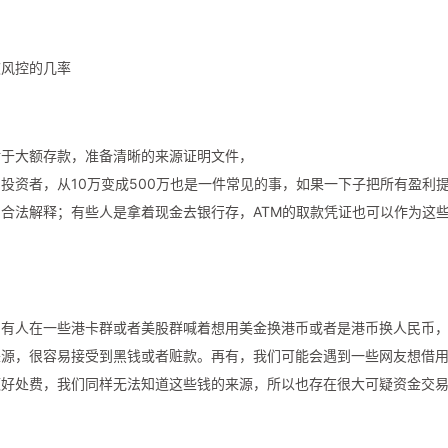
被风控的几率
对于大额存款，准备清晰的来源证明文件，
投资者，从10万变成500万也是一件常见的事，如果一下子把所有盈利
合法解释；有些人是拿着现金去银行存，ATM的取款凭证也可以作为这
到有人在一些港卡群或者美股群喊着想用美金换港币或者是港币换人民币
来源，很容易接受到黑钱或者赃款。再有，我们可能会遇到一些网友想借
额好处费，我们同样无法知道这些钱的来源，所以也存在很大可疑资金交