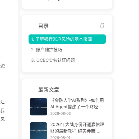
0
目录
1.
了解银行账户风险的基本来源
2.
账户维护技巧
提
3.
OCBC实名认证问题
些资
最新文章
《金融人学AI系列》-如何用
，汇
AI Agent搭建了一个财经新
用我
闻播报员
2026-08-03
易风
2026年大陆身份开通嘉信理
财的最新教程|纯美券商|零
佣金
2026-08-01