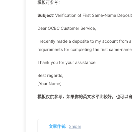
模板可参考：
Subject
: Verification of First Same-Name Deposi
Dear OCBC Customer Service,
I recently made a deposite to my account from a s
requirements for completing the first same-name 
Thank you for your assistance.
Best regards,
[Your Name]
模板仅供参考，如果你的英文水平比较好，也可以
文章作者:
Sniper