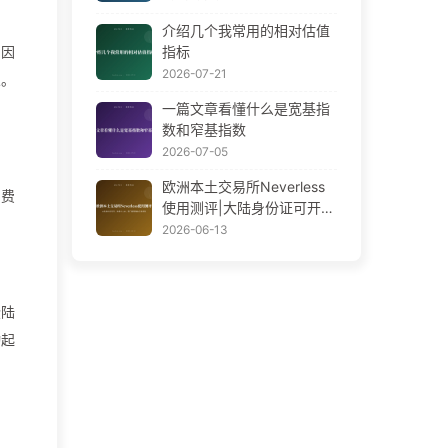
介绍几个我常用的相对估值
指标
，因
2026-07-21
义。
一篇文章看懂什么是宽基指
数和窄基指数
2026-07-05
欧洲本土交易所Neverless
同费
使用测评|大陆身份证可开|
免港卡入金|零门槛零佣金交
2026-06-13
易美股
登陆
动起