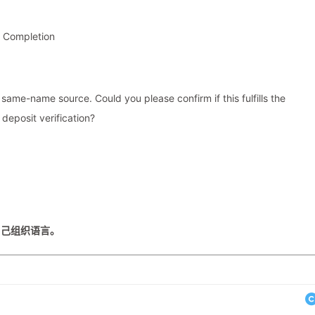
t Completion
ame-name source. Could you please confirm if this fulfills the
deposit verification?
自己组织语言。