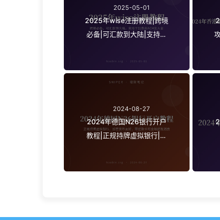
2025-05-01
2025年wise注册教程|跨境
必备|可汇款到大陆|支持个
别券商ACH出入金
2024-08-27
2024年德国N26银行开户
教程|正规持牌虚拟银行|加
密货币友好|带提款卡可全球
提现消费