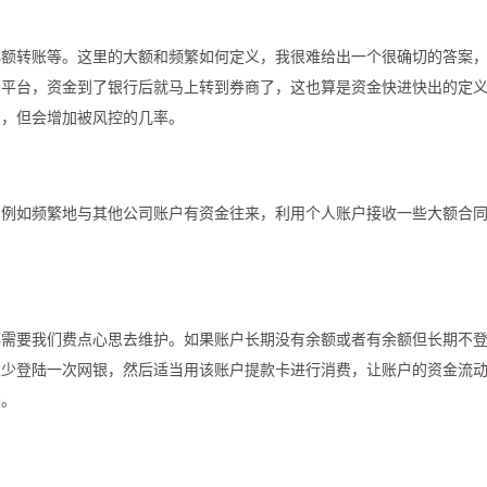
小额转账等。这里的大额和频繁如何定义，我很难给出一个很确切的答案
易平台，资金到了银行后就马上转到券商了，这也算是资金快进快出的定
系，但会增加被风控的几率。
，例如频繁地与其他公司账户有资金往来，利用个人账户接收一些大额合
都需要我们费点心思去维护。如果账户长期没有余额或者有余额但长期不
至少登陆一次网银，然后适当用该账户提款卡进行消费，让账户的资金流
类。