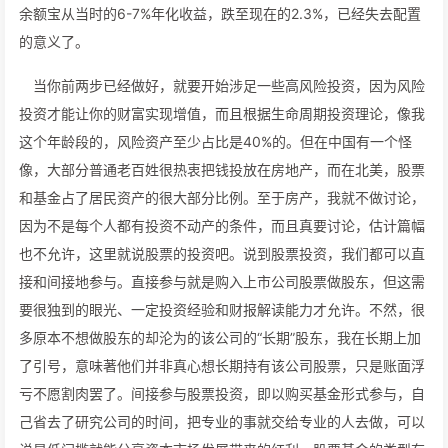
余额宝从当时的6-7%年化收益，跌至现在的2.3%，已经失去配置
的意义了。
当你前两步已经做好，就要开始涉足一些高风险投资，因为风险
投资才能让你的财富实现增值，而且根据生命周期投资理论，像我
这个年龄段的，风险资产至少占比是40%的。但在中国有一个怪
像，大部分普通老百姓很热衷把钱投放在房地产，而在北美，股票
和基金占了居民资产的很大部分比例。至于房产，我就不做讨论，
因为不是每个人都有投资不动产的条件，而且真要讨论，估计篇幅
也不允许，这里就说股票的投资吧。说到股票投资，我们都可以直
接和间接地参与。直接参与就是购入上市公司股票做股东，但这需
要很独到的眼光、一定投资经验和财报解读能力才允许。不然，很
多原本不想做股东的却沦为的该公司的“长期”股东，我在长期上加
了引号，意味著他们并非真心想长期持有该公司股票，只是账面浮
亏不愿割肉罢了。间接参与股票投资，即以购买基金形式参与，自
己省去了研究公司的时间，把专业的事就交给专业的人去做，可以