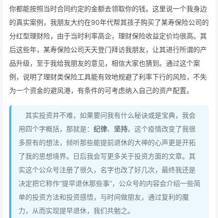
你都能按照当时合同约定的金额去领取你的钱。这里说一个我身边
的真实案例，我朋友大约在90年代帮其孩子购买了某寿保险公司的
分红型理财险，由于当时利率高企，理财保险收益定价均很高。其
后这些年，某寿保险公司天天登门拜访我朋友，让其进行所谓的产
品升级，至于我给我朋友的意见，相信大家也猜到。通过这个案
例，说明了理财类保险工具能有效地规避了利率下行的风险，不失
为一个资金的避风港，有条件的可考虑纳入自己的资产配置。
其实投资并不难，如果要问我有什么秘诀或是宝典，我会
用四个字概括，那就是：
纪律
、
坚持
。这个疫情改变了我很
多原有的想法，倾听那些能提前退休的大神的心声更是开拓
了我的思想境界。日后我会写更多关于投资方面的文章。其
实这个公众号注册了很久，名字也改了好几次，最终我还是
决定把它称作“提早退休那些事”，公众号的内容会介绍一些简
单的投资方法和投资感悟，与时间做朋友，通过复利的魔
力，从而实现提早退休，我们共勉之。