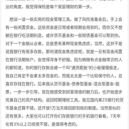
业的角度，我觉得保险是每个家庭理财的第一步。
想谈一谈一些实用的现金管理工具。做了风险准备金后，手上会
有一些闲置资金，这些资金是日常或者短期会用到的，而你又不想
躺在银行吃活期利息，或许货币基金和一些短债基金可以帮到你。
对于一个金融从业者，总是患有某种现金焦虑症，当然，这并不是
说我银行有很多存款，那何谓现金焦虑症呢，就是一旦有现金闲置
在银行活期账户，会觉得浑身不舒服。因为稍微有点金融常识的人
的都知道，你的银行存款会被一个叫“通货膨胀”的小偷慢慢偷走，
我自己肯定不会拿太多现金的，而我太太是一个比较保守的人，总
喜欢存钱在银行。后来我从货币基金-债券型基金-混合型基金-股
票，一步一步引导，现在她感受到财富增值的魅力后，也开始逐步
完善自己的资产结构。说回短期理财工具，我见国内某ZS银行的货
币基金还算不错，还开放1万当天赎回即到账的额度。当然类似的
还有很多，大家也可以打开你们存款银行的手机银行看看，7天年
化有3%以上已经很不错，是值得考虑的。