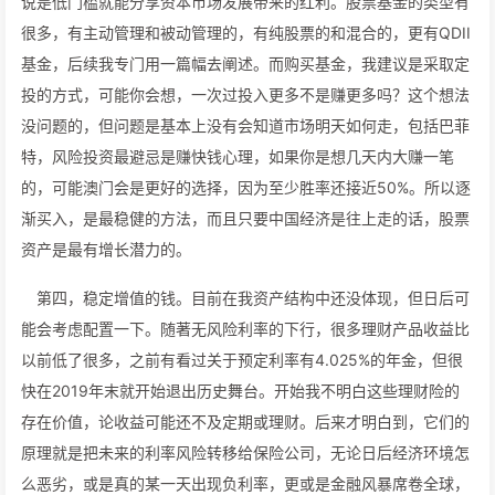
说是低门槛就能分享资本市场发展带来的红利。股票基金的类型有
很多，有主动管理和被动管理的，有纯股票的和混合的，更有QDII
基金，后续我专门用一篇幅去阐述。而购买基金，我建议是采取定
投的方式，可能你会想，一次过投入更多不是赚更多吗？这个想法
没问题的，但问题是基本上没有会知道市场明天如何走，包括巴菲
特，风险投资最避忌是赚快钱心理，如果你是想几天内大赚一笔
的，可能澳门会是更好的选择，因为至少胜率还接近50%。所以逐
渐买入，是最稳健的方法，而且只要中国经济是往上走的话，股票
资产是最有增长潜力的。
第四，稳定增值的钱。目前在我资产结构中还没体现，但日后可
能会考虑配置一下。随著无风险利率的下行，很多理财产品收益比
以前低了很多，之前有看过关于预定利率有4.025%的年金，但很
快在2019年末就开始退出历史舞台。开始我不明白这些理财险的
存在价值，论收益可能还不及定期或理财。后来才明白到，它们的
原理就是把未来的利率风险转移给保险公司，无论日后经济环境怎
么恶劣，或是真的某一天出现负利率，更或是金融风暴席卷全球，